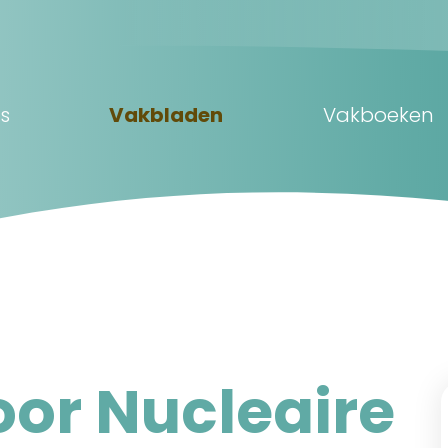
s
Vakbladen
Vakboeken
voor Nucleaire