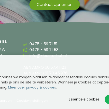
Contact opnemen
ens
0475 - 59 71 51
.V.
0475 - 59 71 53
8A
info@kloosterhof.nl
ABN AMRO 60.57.41.123
ABN AMRO 61.70.45.976
cookies we mogen plaatsen. Wanneer essentiële cookies aankli
.B01
elp je ons de site te verbeteren. Wanneer je Cookies accepteren
ring.
Meer over privacy & cookies
.
Essentiële cookies
aarden
Cookie-instellingen