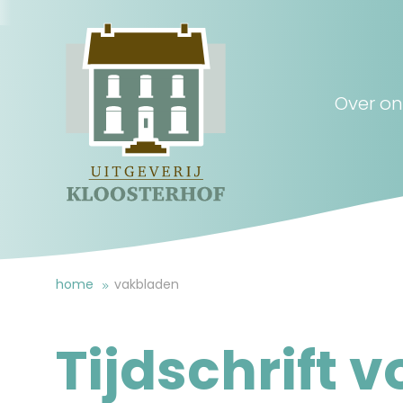
Over on
home
vakbladen
Tijdschrift 