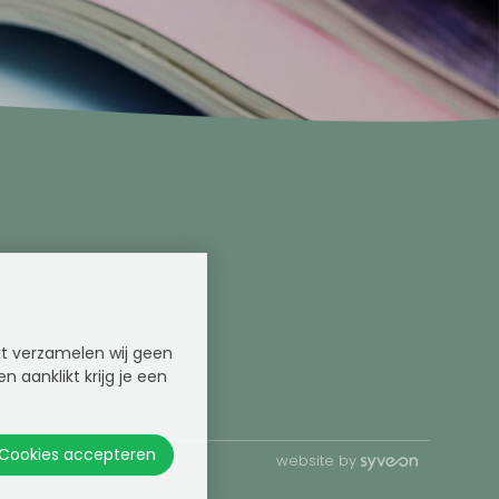
kt verzamelen wij geen
 aanklikt krijg je een
Cookies accepteren
website by