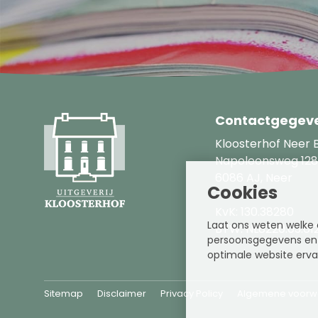
Contactgegev
Kloosterhof Neer B
Napoleonsweg 12
6086 AJ, Neer
Cookies
KvK: 130.38280
Laat ons weten welke 
BTW: NL8220.03.612
persoonsgegevens en h
optimale website erva
Sitemap
Disclaimer
Privacy Policy
Algemene voorw